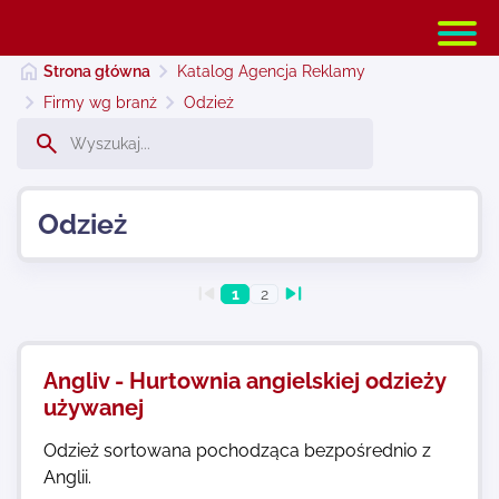
Strona główna
Katalog Agencja Reklamy
Firmy wg branż
Odzież
Strona główna
Odzież
Dodaj stronę
1
2
Najnowsze
Angliv - Hurtownia angielskiej odzieży
Kontakt
używanej
Odzież sortowana pochodząca bezpośrednio z
Anglii.