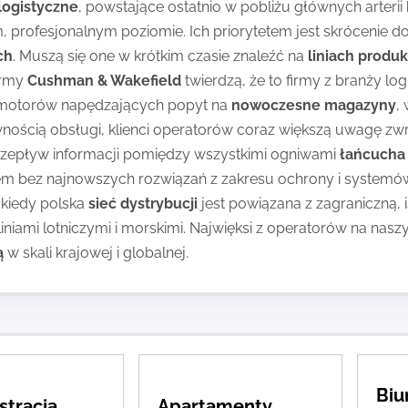
logistyczne
, powstające ostatnio w pobliżu głównych arterii
, profesjonalnym poziomie. Ich priorytetem jest skróceni
ch
. Muszą się one w krótkim czasie znaleźć na
liniach produ
irmy
Cushman & Wakefield
twierdzą, że to firmy z branży log
motorów napędzających popyt na
nowoczesne magazyny
,
nością obsługi, klienci operatorów coraz większą uwagę z
zepływ informacji pomiędzy wszystkimi ogniwami
łańcucha
em bez najnowszych rozwiązań z zakresu ochrony i systemów
 kiedy polska
sieć dystrybucji
jest powiązana z zagraniczną, 
liniami lotniczymi i morskimi. Najwięksi z operatorów na na
ą
w skali krajowej i globalnej.
Biu
stracja
Apartamenty