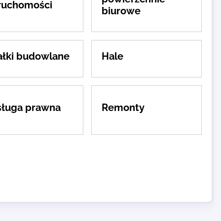
ruchomości
biurowe
ałki budowlane
Hale
ługa prawna
Remonty