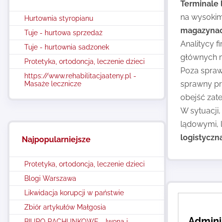
Terminale 
na wysokim
Hurtownia styropianu
magazyna
Tuje - hurtowa sprzedaż
Analitycy f
Tuje - hurtownia sadzonek
głównych 
Protetyka, ortodoncja, leczenie dzieci
Poza spraw
https://www.rehabilitacjaateny.pl -
sprawny pr
Masaże lecznicze
obejść zat
W sytuacji,
lądowymi, 
logistyczn
Najpopularniejsze
Protetyka, ortodoncja, leczenie dzieci
Blogi Warszawa
Likwidacja korupcji w państwie
Zbiór artykułów Małgosia
Admini
BIURO RACHUNKOWE - Iwona i