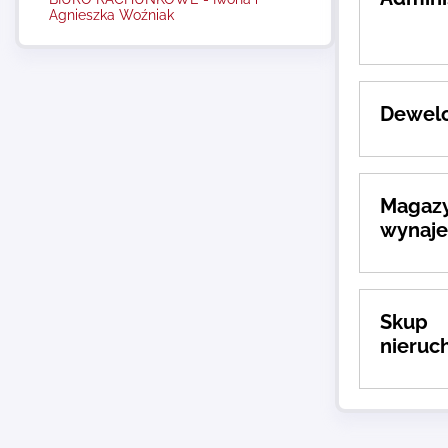
Agnieszka Woźniak
Dewel
Magazy
wynaj
Skup
nieruc