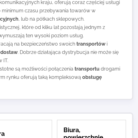
 komunikacyjnych kraju, oferują coraz częściej usługi
e do minimum czasu przebywania towarów w
kcyjnych
, lub na półkach sklepowych.
istycznej, które od kilku lat pozostają jednym z
 wymuszają ten wysoki poziom usług.
wracają na bezpieczeństwo swoich
transportów
i
 dostaw
. Dobrze działająca dystrybucja nie może się
 IT.
istotne są możliwości połączenia
transportu
drogami
szym rynku oferują taką kompleksową
obsługę
Biura,
ra
powierzchnie