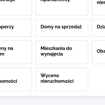
nie
operzy
Domy na sprzedaż
Dzi
ny na
Mieszkania do
Obs
em
wynajęcia
Wycena
homości
nieruchomości