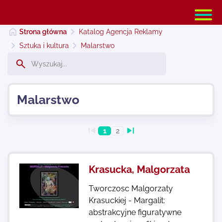
Strona główna
Katalog Agencja Reklamy
Sztuka i kultura
Malarstwo
Strona główna
Malarstwo
Dodaj stronę
1
2
Najnowsze
Krasucka, Malgorzata
Kontakt
Tworczosc Malgorzaty
Krasuckiej - Margalit:
abstrakcyjne figuratywne